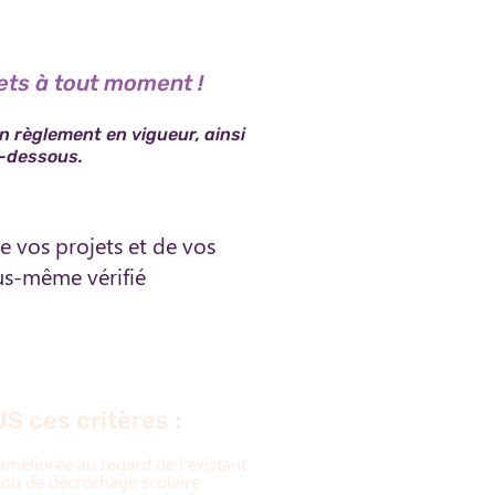
ets à tout moment !
 règlement en vigueur, ainsi
i-dessous.
e vos projets et de vos
ous-même vérifié
S ces critères :
améliorée au regard de l'existant
, ou de décrochage scolaire