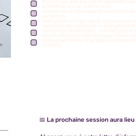
Votre projet, quel que soit son périmètre, au
et bénéfices à Lyon (intra-muros)
Votre projet est développé et sera mis en œu
partenaires
Votre projet, ainsi qu'une de ces structures 
l'ensemble des critères de l'intérêt général e
Votre projet est émergent : une idée précise,
besoin d'être expérimenté(e) pour trouver 
Votre projet fait état d'un besoin de financemen
10 000 €
📅
La prochaine session aura lie