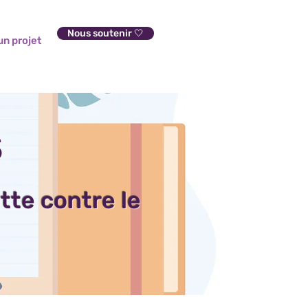
Nous soutenir 🤍
n projet
S
utte contre le