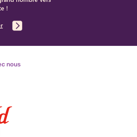
e !
r
ec nous