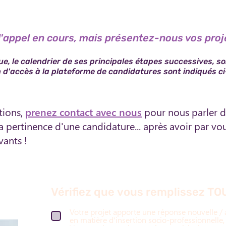
'appel en cours, mais présentez-nous vos proj
e, le calendrier de ses principales
étapes successives, son
en d'accès à la plateforme de candidatures
sont indiqués c
tions,
prenez contact avec nous
pour nous parler d
la pertinence d'une candidature... après avoir par v
vants !
Vérifiez que vous remplissez TOU
Votre projet apporte une réponse nouvelle / 
en matière d'insertion socio-professionnelle