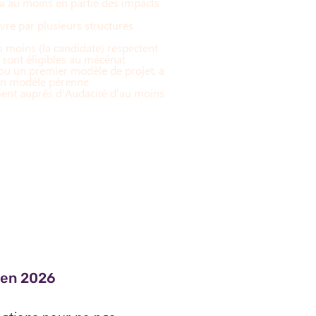
ra au moins en partie des impacts
vre par plusieurs structures
au moins (la candidate) respectent
t sont éligibles au mécénat
 ou un premier modèle de projet, a
son modèle pérenne
t auprès d'Audacité d'au moins
u en 2026